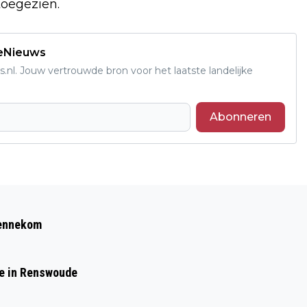
toegezien.
deNieuws
s.nl. Jouw vertrouwde bron voor het laatste landelijke
Abonneren
Volgend artikel
DODENTAL CORONAVIRUS IN
Bennekom
NEDERLAND STIJGT MET 145 TOT 4711
de in Renswoude