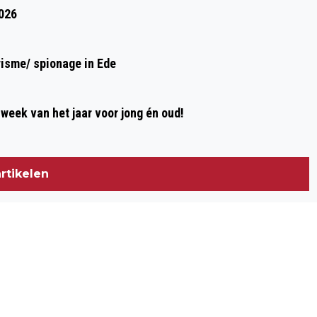
2026
risme/ spionage in Ede
week van het jaar voor jong én oud!
rtikelen