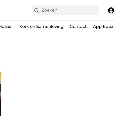
Natuur
Kerk en Samenleving
Contact
App Ede.ni