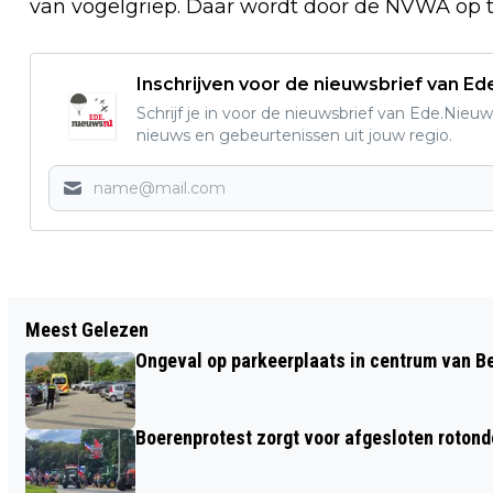
van vogelgriep. Daar wordt door de NVWA op 
Inschrijven voor de nieuwsbrief van E
Schrijf je in voor de nieuwsbrief van Ede.Nieuw
nieuws en gebeurtenissen uit jouw regio.
Vorig artikel
Meest Gelezen
GEMEENTE EDE ONDERZOEKT
Ongeval op parkeerplaats in centrum van 
MAATREGELEN TEGEN DE
ZATERDAGDRUKTE IN HET CENTRUM
Boerenprotest zorgt voor afgesloten roton
VAN EDE