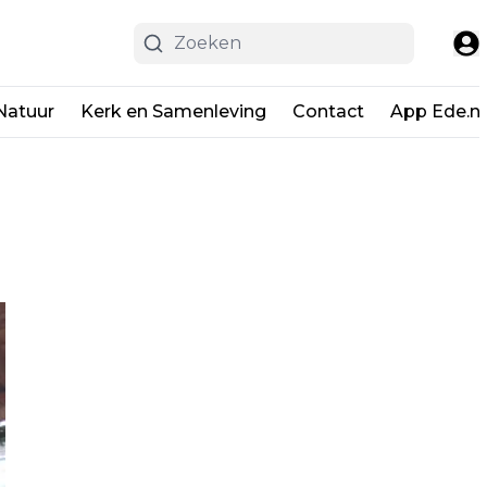
Natuur
Kerk en Samenleving
Contact
App Ede.ni