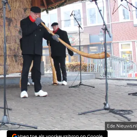
Ede.Nieuws.nl
Voeg toe als voorkeursbron op Google