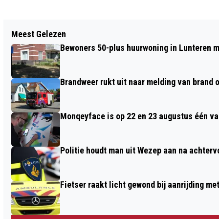
Vorig artikel
Meest Gelezen
KOP-STAART BOTSING OP DE N224 IN
Bewoners 50-plus huurwoning in Lunteren m
EDE
Brandweer rukt uit naar melding van brand o
Monqeyface is op 22 en 23 augustus één va
Politie houdt man uit Wezep aan na achterv
Fietser raakt licht gewond bij aanrijding m