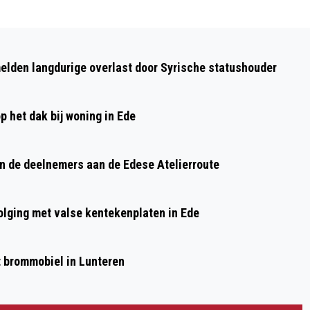
Volgend artikel
BIJ DE ZWEMSCHOOL VAN
elden langdurige overlast door Syrische statushouder
“SPORTSCHOOL VENENDAAL”
GESLAAGD VOOR ZWEMDIPLOMA A EN B
p het dak bij woning in Ede
n de deelnemers aan de Edese Atelierroute
olging met valse kentekenplaten in Ede
et brommobiel in Lunteren