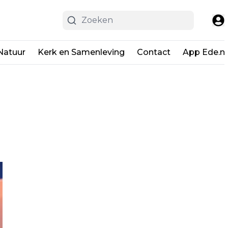
Natuur
Kerk en Samenleving
Contact
App Ede.ni