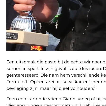
Een uitspraak die paste bij de echte winnaar die
komen in sport. In zijn geval is dat dus racen. 
geïnteresseerd. Die nam hem verschillende k
Formule 1. “Opeens zei hij: ik wil karten”, herinn
bevlieging zijn, maar hij bleef volhouden.”
Toen een kartende vriend Gianni vroeg of hij o
vliegensvlugge antwoord natuurlijk ‘ja!’. “Die ee