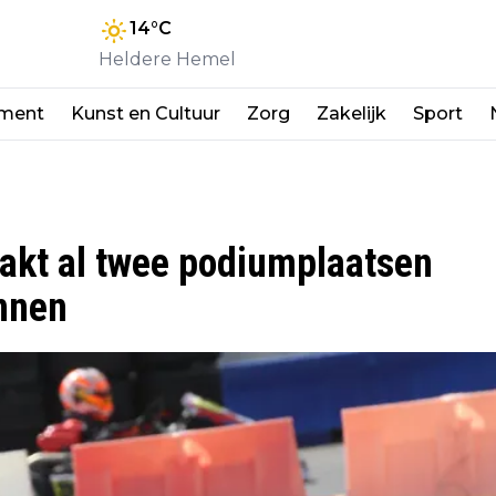
14
°C
Heldere Hemel
nment
Kunst en Cultuur
Zorg
Zakelijk
Sport
pakt al twee podiumplaatsen
nnen