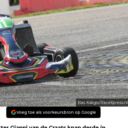
Bas Kaligis/RaceXpress.nl
Voeg toe als voorkeursbron op Google
er Gianni van de Craats knap derde in