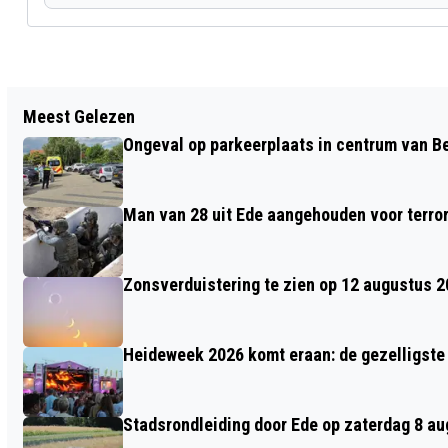
Vorig artikel
Meest Gelezen
SCOOTERRIJDER TEGEN ZIJN HOOFD
Ongeval op parkeerplaats in centrum van 
GETRAPT, POLITIE EDE ZOEKT
DRINGEND GETUIGEN
Man van 28 uit Ede aangehouden voor terro
Zonsverduistering te zien op 12 augustus 
Heideweek 2026 komt eraan: de gezelligste 
Stadsrondleiding door Ede op zaterdag 8 aug