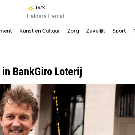
14
°C
Heldere Hemel
nment
Kunst en Cultuur
Zorg
Zakelijk
Sport
in BankGiro Loterij