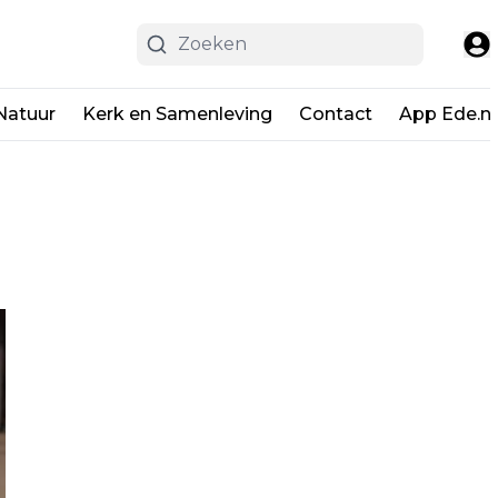
Natuur
Kerk en Samenleving
Contact
App Ede.ni