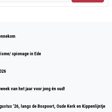
Volgend artikel
CONCERT VAN GLOED OP ZONDAG 15
Bennekom
SEPTEMBER IN HUIS KERNHEM EDE
risme/ spionage in Ede
2026
week van het jaar voor jong én oud!
ustus ’26, langs de Bospoort, Oude Kerk en Kippenlijntje