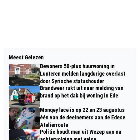
Vorig artikel
Volgend artikel
GELEKTE STIKSTOFPLANNEN ABSURD;
Meest Gelezen
ECHTPAAR VERKUIJL-VAN DER
VRIJDAG DUIDELIJKHEID OVER
Bewoners 50-plus huurwoning in
LINDEN 65 JAAR GETROUWD
KAMERBRIEVEN
Lunteren melden langdurige overlast
door Syrische statushouder
Brandweer rukt uit naar melding van
brand op het dak bij woning in Ede
Monqeyface is op 22 en 23 augustus
één van de deelnemers aan de Edese
Atelierroute
Politie houdt man uit Wezep aan na
achtervolging met valse