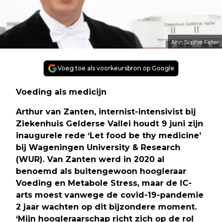
Ann Sophie Falter
Voeg toe als voorkeursbron op Google
Voeding als medicijn
Arthur van Zanten, internist-intensivist bij
Ziekenhuis Gelderse Vallei houdt 9 juni zijn
inaugurele rede ‘Let food be thy medicine’
bij Wageningen University & Research
(WUR). Van Zanten werd in 2020 al
benoemd als buitengewoon hoogleraar
Voeding en Metabole Stress, maar de IC-
arts moest vanwege de covid-19-pandemie
2 jaar wachten op dit bijzondere moment.
‘Mijn hoogleraarschap richt zich op de rol