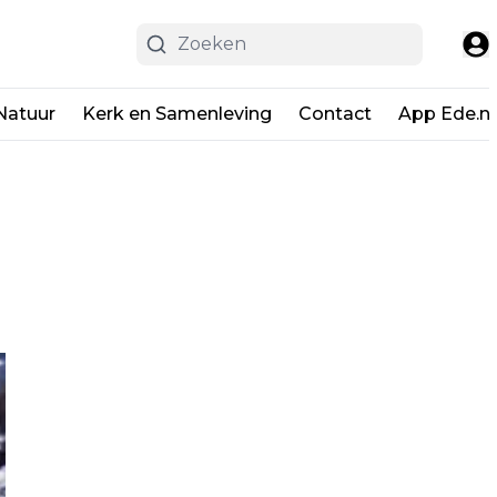
Natuur
Kerk en Samenleving
Contact
App Ede.ni