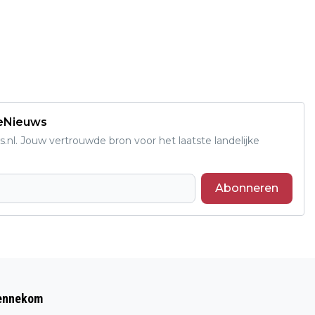
deNieuws
s.nl. Jouw vertrouwde bron voor het laatste landelijke
Abonneren
Volgend artikel
OPEN HUIS, OLIEBOLLEN EN KLEURRIJKE
Bennekom
EXPOSITIE