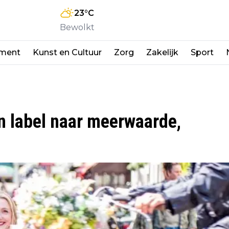
23
°C
Bewolkt
nment
Kunst en Cultuur
Zorg
Zakelijk
Sport
an label naar meerwaarde,