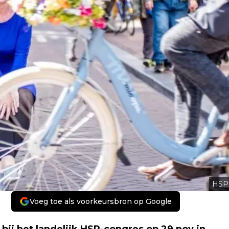
HSP
Voeg toe als voorkeursbron op Google
bij het landelijk HSP-congres op 29 nov in