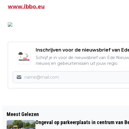
www.ibbo.eu
Inschrijven voor de nieuwsbrief van E
Schrijf je in voor de nieuwsbrief van Ede.Nieuw
nieuws en gebeurtenissen uit jouw regio.
Vorig artikel
Meest Gelezen
NOMINEER VOOR JONGERENLINTJE DE
Ongeval op parkeerplaats in centrum van 
PLUIM