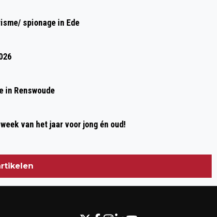
risme/ spionage in Ede
2026
de in Renswoude
week van het jaar voor jong én oud!
rtikelen