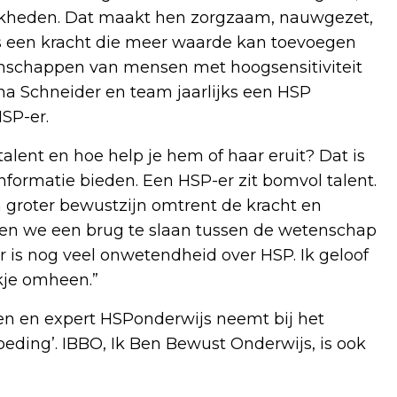
lijkheden. Dat maakt hen zorgzaam, nauwgezet,
t is een kracht die meer waarde kan toevoegen
nschappen van mensen met hoogsensitiviteit
ina Schneider en team jaarlijks een HSP
HSP-er.
alent en hoe help je hem of haar eruit? Dat is
nformatie bieden. Een HSP-er zit bomvol talent.
 groter bewustzijn omtrent de kracht en
open we een brug te slaan tussen de wetenschap
Er is nog veel onwetendheid over HSP. Ik geloof
kje omheen.”
len en expert HSPonderwijs neemt bij het
eding’. IBBO, Ik Ben Bewust Onderwijs, is ook