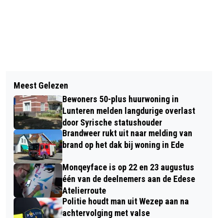
Vorig artikel
Volgend artikel
BINNEN EEN JAAR LAATSTE
Meest Gelezen
DTS EDE KANTELT DE WEDSTRIJD IN
VAKANTIEWONINGEN OP RESORT
Bewoners 50-plus huurwoning in
WIERDEN
VELUWE IN DE VERKOOP
Lunteren melden langdurige overlast
door Syrische statushouder
Brandweer rukt uit naar melding van
brand op het dak bij woning in Ede
Monqeyface is op 22 en 23 augustus
één van de deelnemers aan de Edese
Atelierroute
Politie houdt man uit Wezep aan na
achtervolging met valse