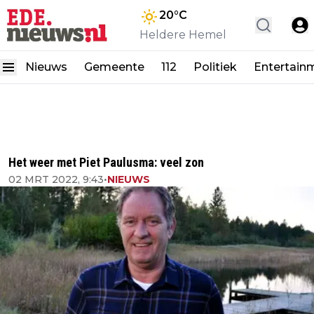
20
°C
Heldere Hemel
Nieuws
Gemeente
112
Politiek
Entertain
Het weer met Piet Paulusma: veel zon
02 MRT 2022, 9:43
•
NIEUWS