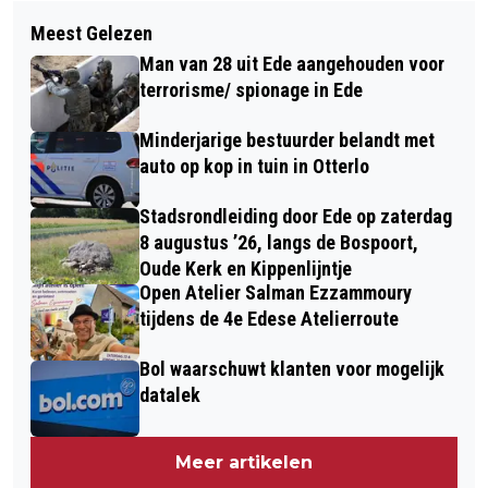
Volgend artikel
DWARSVERBANDEN TUSSEN
Meest Gelezen
BEELD “HERR HEINRICH” VAN
ILLEGAAL VUURWERK EN
Man van 28 uit Ede aangehouden voor
KUNSTENAAR WALDEMAR OTTO VAN
DRUGSHANDEL
terrorisme/ spionage in Ede
SOKKEL GEREDEN IN CENTRUM-EDE
Minderjarige bestuurder belandt met
auto op kop in tuin in Otterlo
Stadsrondleiding door Ede op zaterdag
8 augustus ’26, langs de Bospoort,
Oude Kerk en Kippenlijntje
Open Atelier Salman Ezzammoury
tijdens de 4e Edese Atelierroute
Bol waarschuwt klanten voor mogelijk
datalek
Meer artikelen