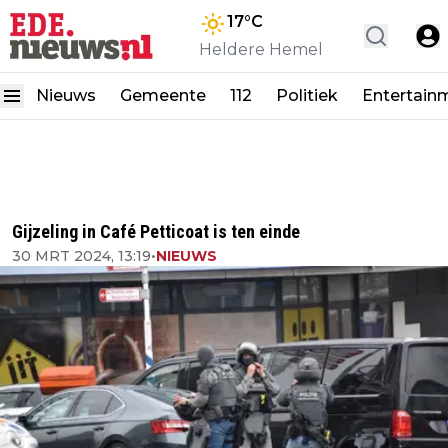
17
°C
Heldere Hemel
Nieuws
Gemeente
112
Politiek
Entertain
Gijzeling in Café Petticoat is ten einde
30 MRT 2024, 13:19
•
NIEUWS