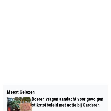
Vorig artikel
Volgend artikel
STATEMENT BURGEMEESTER RENÉ
Meest Gelezen
ZOMERTIJD GAAT WEER IN, KLOK
VERHULST OVER GIJZELING IN CAFÉ
Boeren vragen aandacht voor gevolgen
GAAT UUR VOORUIT
PETTICOAT
stikstofbeleid met actie bij Garderen