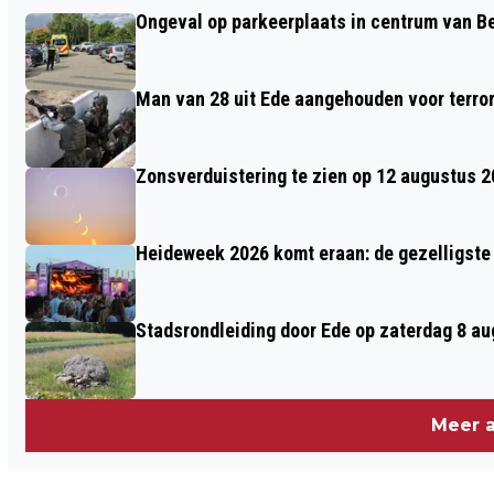
MATIGE EERSTE HELFT NEKT DTS EDE
Ongeval op parkeerplaats in centrum van 
Man van 28 uit Ede aangehouden voor terro
Zonsverduistering te zien op 12 augustus 
Heideweek 2026 komt eraan: de gezelligste 
Stadsrondleiding door Ede op zaterdag 8 aug
Meer a