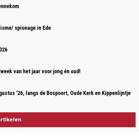
GRAZENDE REE BIJ PLANKEN WAMBUIS
Bennekom
risme/ spionage in Ede
2026
week van het jaar voor jong én oud!
ustus ’26, langs de Bospoort, Oude Kerk en Kippenlijntje
rtikelen