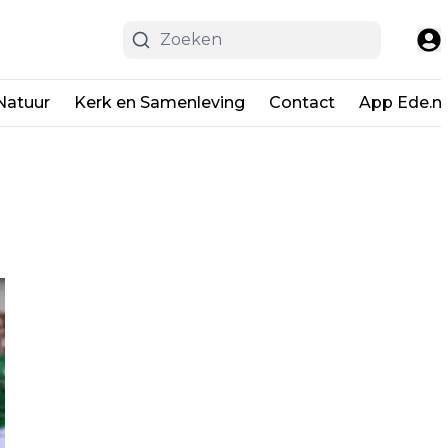
Natuur
Kerk en Samenleving
Contact
App Ede.ni