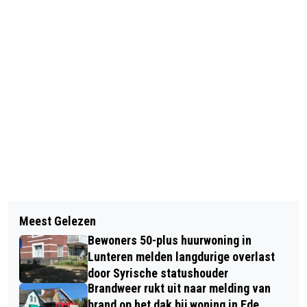
Vorig artikel
Volgend artikel
BRANDWEER REDT HONDEN UIT
Meest Gelezen
A12: GROOT ONDERHOUD TUSSEN
BESTELBUS NA ONGEVAL
Bewoners 50-plus huurwoning in
UTRECHT EN VEENENDAAL
Lunteren melden langdurige overlast
door Syrische statushouder
Brandweer rukt uit naar melding van
brand op het dak bij woning in Ede