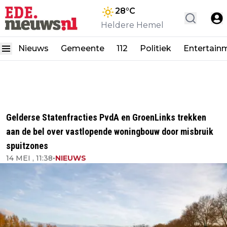
28
°C
Heldere Hemel
Nieuws
Gemeente
112
Politiek
Entertain
Gelderse Statenfracties PvdA en GroenLinks trekken
aan de bel over vastlopende woningbouw door misbruik
spuitzones
14 MEI , 11:38
•
NIEUWS