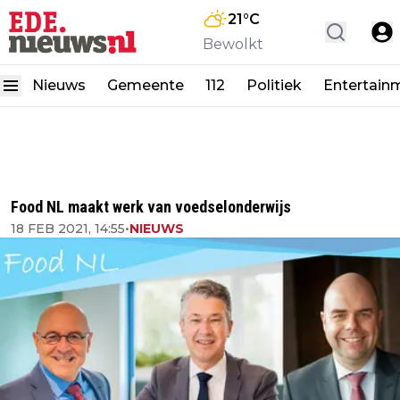
21
°C
Bewolkt
Nieuws
Gemeente
112
Politiek
Entertain
Food NL maakt werk van voedselonderwijs
18 FEB 2021, 14:55
•
NIEUWS