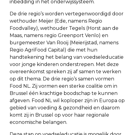
inbedding in het onderwijssysteem.
De drie regio’s worden vertegenwoordigd door
wethouder Meijer (Ede, namens Regio
Foodvalley), wethouder Tegels (Horst aan de
Maas, namens regio Greenport Venlo) en
burgemeester Van Rooij (Meierijstad, namens
Regio AgriFood Capital) die met hun
handtekening het belang van voedseleducatie
voor jonge kinderen onderstrepen. Met deze
overeenkomst spreken zij af samen te werken
op dit thema. De drie regio’s samen vormen
Food NL. Zij vormen een sterke coalitie om in
Brussel één krachtige boodschap te kunnen
afgeven. Food NL wil koploper zijn in Europa op
gebied van voeding & gezondheid en daarom
komt zij in Brussel op voor haar regionale
economische belangen.
Deze stap op voedseleducatie is mogelijk door