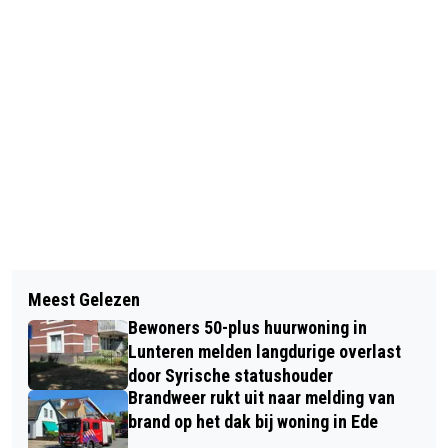
Vorig artikel
Volgend artikel
FIETS MET ONS MEE DOOR DE REGIO -
Meest Gelezen
RUIM 445.000 EURO VOOR
DEZE WEEK: MIRJAM VAN 'T VELD
Bewoners 50-plus huurwoning in
ENERGIEBESPARING EDESE
Lunteren melden langdurige overlast
WONINGEN
door Syrische statushouder
Brandweer rukt uit naar melding van
brand op het dak bij woning in Ede