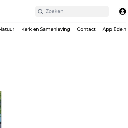
Natuur
Kerk en Samenleving
Contact
App Ede.ni