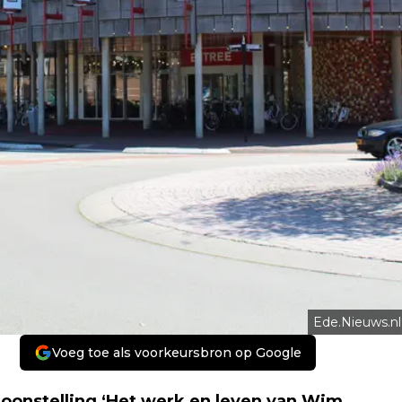
Ede.Nieuws.nl
Voeg toe als voorkeursbron op Google
ntoonstelling ‘Het werk en leven van Wim