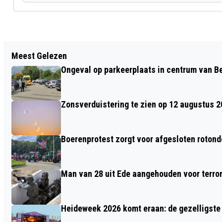
Vorig artikel
Meest Gelezen
CHEQUE VOOR KIKA BIJ DE SAM
Ongeval op parkeerplaats in centrum van 
SCHOOL OLYMPIADE
Zonsverduistering te zien op 12 augustus 
Boerenprotest zorgt voor afgesloten roton
Man van 28 uit Ede aangehouden voor terro
Heideweek 2026 komt eraan: de gezelligste 