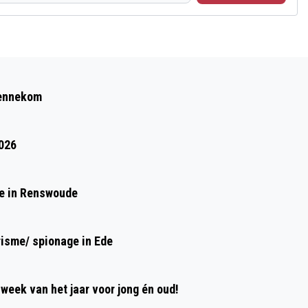
Volgend artikel
GEBIEDSONTWIKKELAAR AM LEVERT
Bennekom
201 SOCIALE HUURWONINGEN OP AAN
WONINGCORPORATIE WOONSTEDE
2026
de in Renswoude
risme/ spionage in Ede
week van het jaar voor jong én oud!