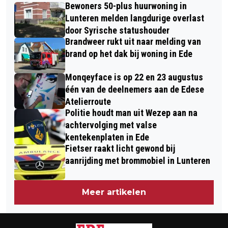
‘STOERE' JONGEN NA ZINLOZE
Bewoners 50-plus huurwoning in
OMGEVING VAN EDE EN WAGENINGEN
VERNIELING
Lunteren melden langdurige overlast
TIJDENS DE NATUURWERKDAG
door Syrische statushouder
Brandweer rukt uit naar melding van
brand op het dak bij woning in Ede
Monqeyface is op 22 en 23 augustus
één van de deelnemers aan de Edese
Atelierroute
Politie houdt man uit Wezep aan na
achtervolging met valse
kentekenplaten in Ede
Fietser raakt licht gewond bij
aanrijding met brommobiel in Lunteren
Meer artikelen