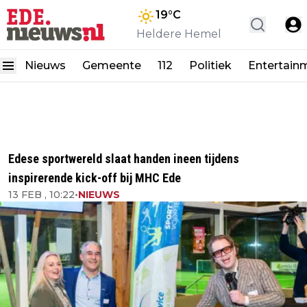
19
°C
Heldere Hemel
Nieuws
Gemeente
112
Politiek
Entertain
Edese sportwereld slaat handen ineen tijdens
inspirerende kick-off bij MHC Ede
13 FEB , 10:22
•
NIEUWS