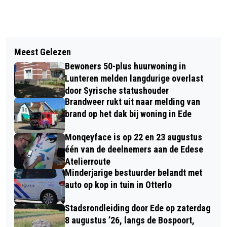
Vorig artikel
Volgend artikel
ARY STIGTER, CHRISTIAAN GOMBERT
Meest Gelezen
DRIE GEWONDEN BIJ AANRIJDING OP
EN JAN POST ZIJN DE
Bewoners 50-plus huurwoning in
DE LAGE VALKSEWEG IN LUNTEREN
KLIMAATBURGEMEESTERS VAN
Lunteren melden langdurige overlast
door Syrische statushouder
GEMEENTE EDE
Brandweer rukt uit naar melding van
brand op het dak bij woning in Ede
Monqeyface is op 22 en 23 augustus
één van de deelnemers aan de Edese
Atelierroute
Minderjarige bestuurder belandt met
auto op kop in tuin in Otterlo
Stadsrondleiding door Ede op zaterdag
8 augustus ’26, langs de Bospoort,