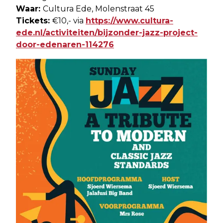
Waar:
Cultura Ede, Molenstraat 45
Tickets:
€10,- via
https://www.cultura-
ede.nl/activiteiten/bijzonder-jazz-project-
door-edenaren-114276