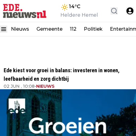
14
°C
Heldere Hemel
Nieuws
Gemeente
112
Politiek
Entertain
Ede kiest voor groei in balans: investeren in wonen,
leefbaarheid en zorg dichtbij
02 JUN , 10:08
•
NIEUWS