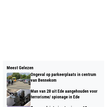
Vorig artikel
Volgend artikel
BLOEMENCORSO FLORALIA
Meest Gelezen
DRIE EDENAREN OPENEN NIEUW
VOORTHUIZEN KRIJGT NIEUW
Ongeval op parkeerplaats in centrum
WANDELNETWERK MET
PROGRAMMAONDERDEEL: IEDEREEN
van Bennekom
THEMAROUTES
KAN MEEDOEN.
Man van 28 uit Ede aangehouden voor
terrorisme/ spionage in Ede