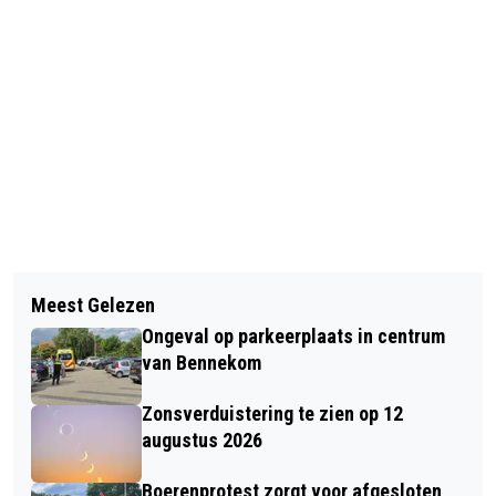
Vorig artikel
Volgend artikel
HOTEL DE STERRENBERG IN OTTERLO
Meest Gelezen
POLITIE GAAT VUURWERKCONTROLES
DICHT WEGENS CORONA
Ongeval op parkeerplaats in centrum
UITVOEREN IN DE GRENSSTREEK
van Bennekom
Zonsverduistering te zien op 12
augustus 2026
Boerenprotest zorgt voor afgesloten