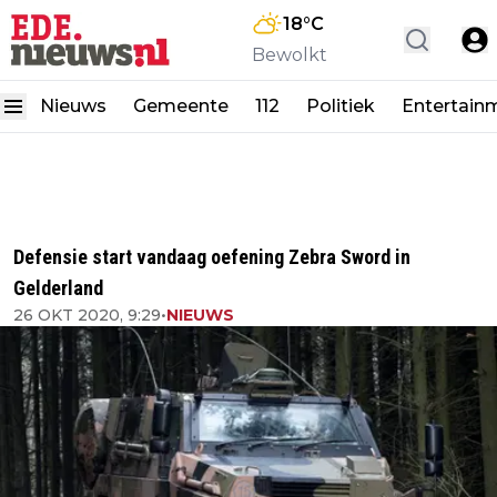
18
°C
Bewolkt
Nieuws
Gemeente
112
Politiek
Entertain
Defensie start vandaag oefening Zebra Sword in
Gelderland
26 OKT 2020, 9:29
•
NIEUWS