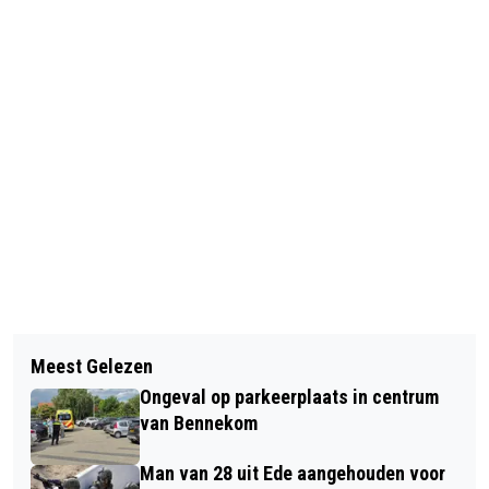
Vorig artikel
Volgend artikel
FIETSER GEWOND BIJ BOTSING OP
Meest Gelezen
‘LET’S CELEBRATE’, IS GELUKT MET
ROTONDE IN EDE
Ongeval op parkeerplaats in centrum
OG3NE OP HET AFSLUITFEEST VAN DE
van Bennekom
HEIDEWEEK 2022
Man van 28 uit Ede aangehouden voor