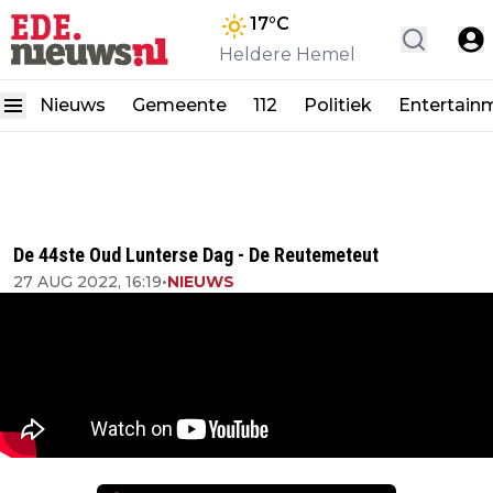
17
°C
Heldere Hemel
Nieuws
Gemeente
112
Politiek
Entertain
De 44ste Oud Lunterse Dag - De Reutemeteut
27 AUG 2022, 16:19
•
NIEUWS