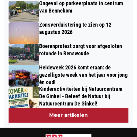
ELEKTRISCHE AUTO’S IN
Ongeval op parkeerplaats in centrum
ZOMERCAMPAGNE: BLIJF EDE
PARKEERGARAGES
van Bennekom
ONTDEKKEN
Zonsverduistering te zien op 12
augustus 2026
Boerenprotest zorgt voor afgesloten
rotonde in Renswoude
Heideweek 2026 komt eraan: de
gezelligste week van het jaar voor jong
én oud!
Kinderactiviteiten bij Natuurcentrum
De Ginkel - Beleef de Natuur bij
Natuurcentrum De Ginkel!
Meer artikelen