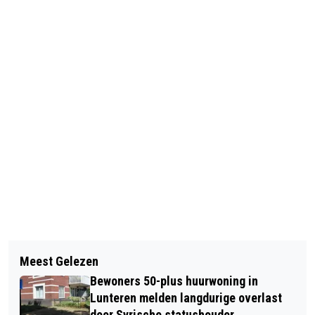
Vorig artikel
Volgend artikel
DAMES DTS EDE PAKKEN OOK DE
Meest Gelezen
NATUUREXCURSIE VOOR KLEUTERS
WINST TEGEN TER LEEDE (4-3)
Bewoners 50-plus huurwoning in
Lunteren melden langdurige overlast
door Syrische statushouder