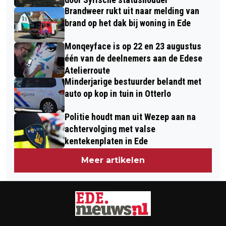
Brandweer rukt uit naar melding van
brand op het dak bij woning in Ede
Monqeyface is op 22 en 23 augustus
één van de deelnemers aan de Edese
Atelierroute
Minderjarige bestuurder belandt met
auto op kop in tuin in Otterlo
Politie houdt man uit Wezep aan na
achtervolging met valse
kentekenplaten in Ede
Meer artikelen