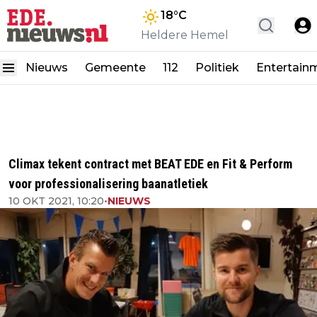
18
°C
Heldere Hemel
Nieuws
Gemeente
112
Politiek
Entertain
Climax tekent contract met BEAT EDE en Fit & Perform
voor professionalisering baanatletiek
10 OKT 2021, 10:20
•
NIEUWS