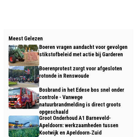
Vorig artikel
Volgend artikel
BESTUURDER VAN EEN BESTELBUS
Meest Gelezen
FIETSSTER BELANDT IN ZIEKENHUIS
VAN DE SNELWEG A12 AFGEHAALD
Boeren vragen aandacht voor gevolgen
NA ONGEVAL OP MOLENSTRAAT IN
WEGENS RIJGEDRAG TER HOOGTE
stikstofbeleid met actie bij Garderen
EDE
VAN BENNEKOM
Boerenprotest zorgt voor afgesloten
rotonde in Renswoude
Bosbrand in het Edese bos snel onder
controle - Vanwege
natuurbrandmelding is direct groots
opgeschaald
Groot Onderhoud A1 Barneveld-
Apeldoorn: werkzaamheden tussen
Kootwijk en Apeldoorn‐Zuid