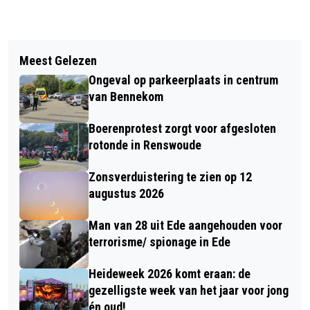
Vorig artikel
Volgend artikel
LANDELIJK- ACTUELE RIVM
Meest Gelezen
GRATIS TUINADVIES EN SCHETS
INFORMATIE OVER HET CORONAVIRUS
Ongeval op parkeerplaats in centrum
VOOR EEN GROENE TUIN
(COVID-19)
van Bennekom
Boerenprotest zorgt voor afgesloten
rotonde in Renswoude
Zonsverduistering te zien op 12
augustus 2026
Man van 28 uit Ede aangehouden voor
terrorisme/ spionage in Ede
Heideweek 2026 komt eraan: de
gezelligste week van het jaar voor jong
én oud!