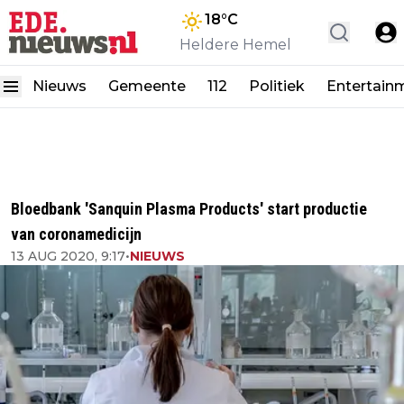
18
°C
Heldere Hemel
Nieuws
Gemeente
112
Politiek
Entertain
Bloedbank 'Sanquin Plasma Products' start productie
van coronamedicijn
13 AUG 2020, 9:17
•
NIEUWS