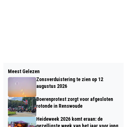
Vorig artikel
Volgend artikel
POLITIE: BESTUURDER VAN AUTO BIJ
Meest Gelezen
FIETSACCU’S GEDUMPT AAN
DODELIJK ONGEVAL IN LUNTEREN
Zonsverduistering te zien op 12
KRANENBURG IN EDE: BRANDWEER
WAS NIET ONDER INVLOED
augustus 2026
GRIJPT IN
Boerenprotest zorgt voor afgesloten
rotonde in Renswoude
Heideweek 2026 komt eraan: de
gezelligste week van het jaar voor jong