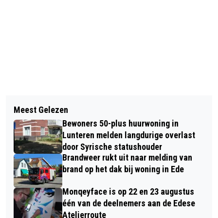
Vorig artikel
Volgend artikel
ACTIVITEITENAGENDA TOON
Meest Gelezen
KOP-STAARTBOTSING TUSSEN TWEE
HERMANS HUIS EDE APRIL 2023
Bewoners 50-plus huurwoning in
VOERTUIGEN IN EDE
Lunteren melden langdurige overlast
door Syrische statushouder
Brandweer rukt uit naar melding van
brand op het dak bij woning in Ede
Monqeyface is op 22 en 23 augustus
één van de deelnemers aan de Edese
Atelierroute