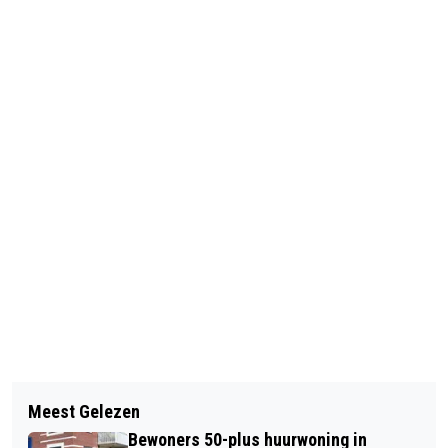
Vorig artikel
Volgend artikel
MUZIEKCAFÉ EDE
Meest Gelezen
TWEEDE IN WORLD CUP KLASSEMENT
Bewoners 50-plus huurwoning in