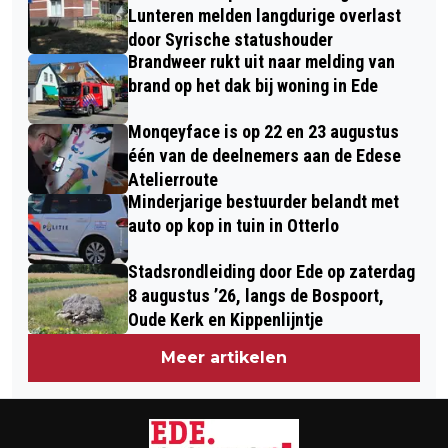
EN VIERDE IN SIGULDA
Lunteren melden langdurige overlast
door Syrische statushouder
Brandweer rukt uit naar melding van
brand op het dak bij woning in Ede
Monqeyface is op 22 en 23 augustus
één van de deelnemers aan de Edese
Atelierroute
Minderjarige bestuurder belandt met
auto op kop in tuin in Otterlo
Stadsrondleiding door Ede op zaterdag
8 augustus ’26, langs de Bospoort,
Oude Kerk en Kippenlijntje
Meer artikelen