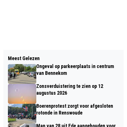
Vorig artikel
Volgend artikel
NEDERLANDS TEGELMUSEUM VIERT
Meest Gelezen
FEESTELIJKE OPENING VERNIEUWD
65-JARIG JUBILEUM MET FEESTELIJK
Ongeval op parkeerplaats in centrum
SKATEPARK BENNEKOM
WEEKEND OP ZATERDAG 11 EN
van Bennekom
ZONDAG 12 JULI 2026
Zonsverduistering te zien op 12
augustus 2026
Boerenprotest zorgt voor afgesloten
rotonde in Renswoude
Man van 28 uit Ede aangehouden voor