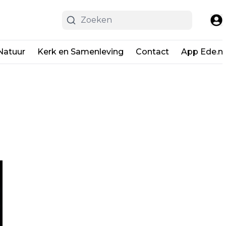
Natuur
Kerk en Samenleving
Contact
App Ede.ni