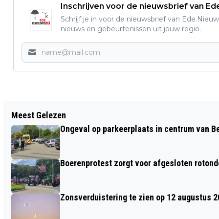
Inschrijven voor de nieuwsbrief van E
Schrijf je in voor de nieuwsbrief van Ede.Nieuw
nieuws en gebeurtenissen uit jouw regio.
Vorig artikel
Meest Gelezen
BRANDWEER INZET VOOR
Ongeval op parkeerplaats in centrum van 
BUITENSLUITING OP DE HEIMANSLAAN
IN EDE
Boerenprotest zorgt voor afgesloten roton
Zonsverduistering te zien op 12 augustus 