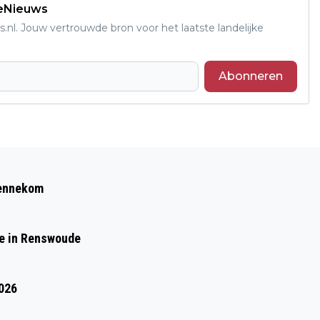
deNieuws
s.nl. Jouw vertrouwde bron voor het laatste landelijke
Abonneren
Volgend artikel
STAP VOOR STAP JE IDEALE
Bennekom
SALONTAFEL KIEZEN
de in Renswoude
2026