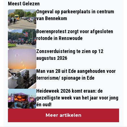
Meest Gelezen
BRAND IN WONING VAN
DOOR MET DE
Ongeval op parkeerplaats in centrum
APPARTEMENTENCOMPLEX IN EDE
REGIEVERPLEEGKUNDIGE
van Bennekom
Boerenprotest zorgt voor afgesloten
rotonde in Renswoude
Zonsverduistering te zien op 12
augustus 2026
Man van 28 uit Ede aangehouden voor
terrorisme/ spionage in Ede
Heideweek 2026 komt eraan: de
gezelligste week van het jaar voor jong
én oud!
Meer artikelen