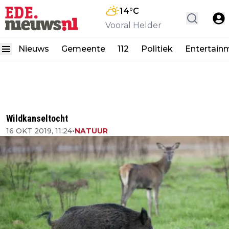
14
°C
Vooral Helder
Nieuws
Gemeente
112
Politiek
Entertain
Wildkanseltocht
16 OKT 2019, 11:24
•
NATUUR