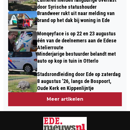
PROGRAMMAONDERDEEL: IEDEREEN
door Syrische statushouder
Brandweer rukt uit naar melding van
KAN MEEDOEN.
brand op het dak bij woning in Ede
Monqeyface is op 22 en 23 augustus
één van de deelnemers aan de Edese
Atelierroute
Minderjarige bestuurder belandt met
auto op kop in tuin in Otterlo
Stadsrondleiding door Ede op zaterdag
8 augustus ’26, langs de Bospoort,
Oude Kerk en Kippenlijntje
Meer artikelen