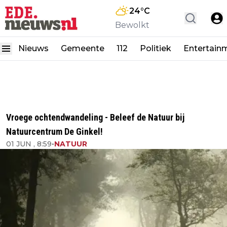
24
°C
Bewolkt
Nieuws
Gemeente
112
Politiek
Entertain
Vroege ochtendwandeling - Beleef de Natuur bij
Natuurcentrum De Ginkel!
01 JUN , 8:59
•
NATUUR