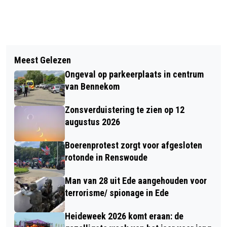
Vorig artikel
Volgend artikel
WERKCENTRUM FOODVALLEY IN EDE
Meest Gelezen
GEWONDE BIJ BOTSING MET
GEOPEND EN START CAMPAGNE IN DE
Ongeval op parkeerplaats in centrum
AUTOMOBILIST EN SCOOTERRIJDER
REGIO
van Bennekom
OP FIETSSTRAAT IN EDE
Zonsverduistering te zien op 12
augustus 2026
Boerenprotest zorgt voor afgesloten
rotonde in Renswoude
Man van 28 uit Ede aangehouden voor
terrorisme/ spionage in Ede
Heideweek 2026 komt eraan: de