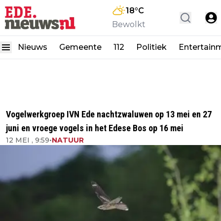
18
°C
Bewolkt
Nieuws
Gemeente
112
Politiek
Entertain
Vogelwerkgroep IVN Ede nachtzwaluwen op 13 mei en 27
juni en vroege vogels in het Edese Bos op 16 mei
12 MEI , 9:59
•
NATUUR