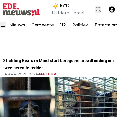
16
°C
Heldere Hemel
Nieuws
Gemeente
112
Politiek
Entertain
Stichting Bears in Mind start beregoeie crowdfunding om
twee beren te redden
14 APR 2021, 10:24
•
NATUUR