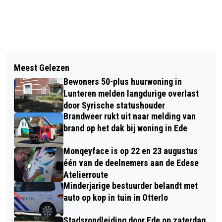
Vorig artikel
Volgend artikel
INWONERS AAN HET WOORD:
Meest Gelezen
MALKANDER ONLINE FORTNITE
AANDACHT VOOR DUURZAAMHEID
Bewoners 50-plus huurwoning in
TOERNOOI IN MEI 2021
TOEGENOMEN
Lunteren melden langdurige overlast
door Syrische statushouder
Brandweer rukt uit naar melding van
brand op het dak bij woning in Ede
Monqeyface is op 22 en 23 augustus
één van de deelnemers aan de Edese
Atelierroute
Minderjarige bestuurder belandt met
auto op kop in tuin in Otterlo
Stadsrondleiding door Ede op zaterdag