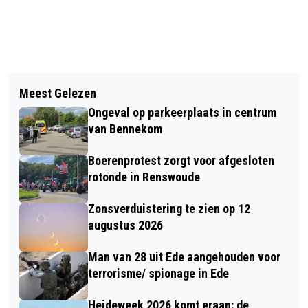
Vorig artikel
Volgend artikel
HUISARTSENSPOEDPOST IN EDE
Meest Gelezen
BESTELBUS BOTST OP
VRAAGT OM ERVARING VAN
Ongeval op parkeerplaats in centrum
PERSONENAUTO EN EINDIGT TEGEN
PATIËNTEN - HOE DENKT U OVER DE
van Bennekom
BOOM IN WEKEROM
ZORG OP DE HUISARTSENSPOEDPOST
Boerenprotest zorgt voor afgesloten
IN EDE?
rotonde in Renswoude
Zonsverduistering te zien op 12
augustus 2026
Man van 28 uit Ede aangehouden voor
terrorisme/ spionage in Ede
Heideweek 2026 komt eraan: de