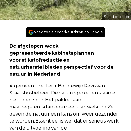
Staatsbosbeheer
Voeg toe als voorkeursbron op Google
De afgelopen week
gepresenteerde kabinetsplannen
voor stikstofreductie en
natuurherstel bieden perspectief voor de
natuur in Nederland.
Algemeen directeur Boudewijn Revis van
Staatsbosbeheer: De natuurgebieden staan er
niet goed voor. Het pakket aan
maatregelen is dan ook meer dan welkom. Ze
geven de natuur een kans om weer gezonder
te worden. Essentieel is wel dat er serieus werk
van de uitvoering van de