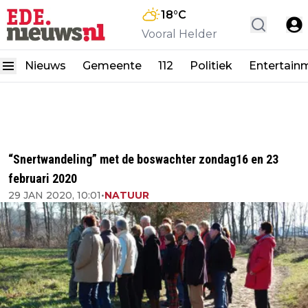
18
°C
Vooral Helder
Nieuws
Gemeente
112
Politiek
Entertain
“Snertwandeling” met de boswachter zondag16 en 23
februari 2020
29 JAN 2020, 10:01
•
NATUUR