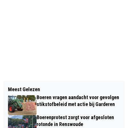
Vorig artikel
Volgend artikel
GEEN BLIEPJES EN PIEPJES DOOR
Meest Gelezen
VIJF VERPLEEGKUNDIGEN OPELLA
STILLE MONITOR
Boeren vragen aandacht voor gevolgen
NAAR MALAWI
stikstofbeleid met actie bij Garderen
Boerenprotest zorgt voor afgesloten
rotonde in Renswoude