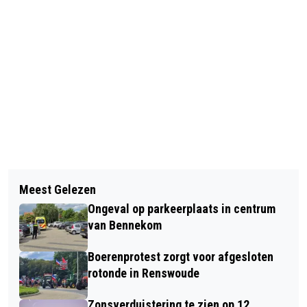
Vorig artikel
Volgend artikel
KHN STOORT ZICH AAN ILLEGALE
Meest Gelezen
TWEE MANNEN IN VOORARREST VOOR
ZUIPKETEN PLATTELAND TIJDENS
Ongeval op parkeerplaats in centrum
AANVAL OP FOTOGRAAF IN LUNTEREN
HORECASLUITING
van Bennekom
Boerenprotest zorgt voor afgesloten
rotonde in Renswoude
Zonsverduistering te zien op 12