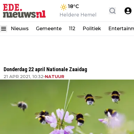
18
°C
Heldere Hemel
Nieuws
Gemeente
112
Politiek
Entertain
Donderdag 22 april Nationale Zaaidag
21 APR 2021, 10:32
•
NATUUR