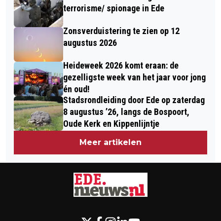
CENTRAAL
GEVOERD RUNDVLEES
terrorisme/ spionage in Ede
Zonsverduistering te zien op 12
augustus 2026
Heideweek 2026 komt eraan: de
gezelligste week van het jaar voor jong
én oud!
Stadsrondleiding door Ede op zaterdag
8 augustus ’26, langs de Bospoort,
Oude Kerk en Kippenlijntje
Meer artikelen