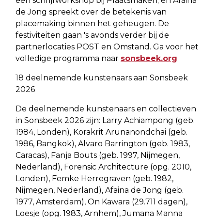
een schrijfworkshop bij Plaatsmaken; en Afaina
de Jong spreekt over de betekenis van
placemaking binnen het geheugen. De
festiviteiten gaan 's avonds verder bij de
partnerlocaties POST en Omstand. Ga voor het
volledige programma naar
sonsbeek.org
18 deelnemende kunstenaars aan Sonsbeek
2026
De deelnemende kunstenaars en collectieven
in Sonsbeek 2026 zijn: Larry Achiampong (geb.
1984, Londen), Korakrit Arunanondchai (geb.
1986, Bangkok), Alvaro Barrington (geb. 1983,
Caracas), Fanja Bouts (geb. 1997, Nijmegen,
Nederland), Forensic Architecture (opg. 2010,
Londen), Femke Herregraven (geb. 1982,
Nijmegen, Nederland), Afaina de Jong (geb.
1977, Amsterdam), On Kawara (29.711 dagen),
Loesje (opg. 1983, Arnhem), Jumana Manna