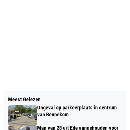
Vorig artikel
Volgend artikel
WOLF DWINGT TOT NIEUWE KOERS BIJ
Meest Gelezen
GROEIEND AANTAL THUISZITTERS
VALLEILAM - SCHAPENBOERDERIJ
Ongeval op parkeerplaats in centrum
VRAAGT OM ANDERE AANPAK:
KIEST VOOR BLACK ANGUS-
van Bennekom
NIEUWE MBO-ROUTE ZET PRAKTIJK
RUNDEREN EN LOKAAL GRAS
Man van 28 uit Ede aangehouden voor