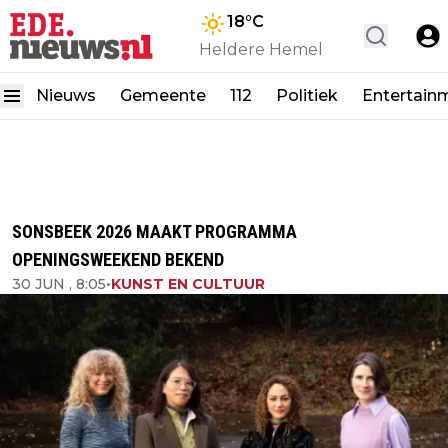
18
°C
Heldere Hemel
Nieuws
Gemeente
112
Politiek
Entertain
SONSBEEK 2026 MAAKT PROGRAMMA
OPENINGSWEEKEND BEKEND
30 JUN , 8:05
•
KUNST EN CULTUUR