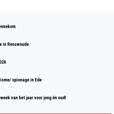
Volgend artikel
IN OTTERLO ZIJN 9 STRUIKELSTENEN
Bennekom
GEPLAATST
de in Renswoude
2026
risme/ spionage in Ede
week van het jaar voor jong én oud!