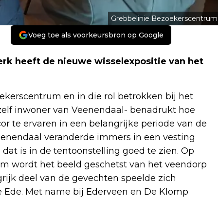
Grebbelinie Bezoekerscentrum
Voeg toe als voorkeursbron op Google
erk heeft de nieuwe wisselexpositie van het
oekerscentrum en in die rol betrokken bij het
 -zelf inwoner van Veenendaal- benadrukt hoe
or te ervaren in een belangrijke periode van de
eenendaal veranderde immers in een vesting
at is in de tentoonstelling goed te zien. Op
film wordt het beeld geschetst van het veendorp
rijk deel van de gevechten speelde zich
e Ede. Met name bij Ederveen en De Klomp