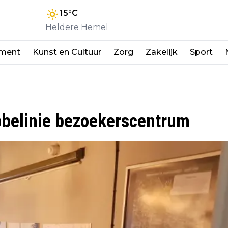
15
°C
Heldere Hemel
nment
Kunst en Cultuur
Zorg
Zakelijk
Sport
bbelinie bezoekerscentrum