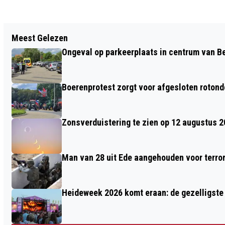
Vorig artikel
Meest Gelezen
INZITTENDE KINDEREN KRIJGEN
Ongeval op parkeerplaats in centrum van 
TRAUMABEER NA ONGELUK MET AUTO
IN BENNEKOM
Boerenprotest zorgt voor afgesloten roton
Zonsverduistering te zien op 12 augustus 
Man van 28 uit Ede aangehouden voor terro
Heideweek 2026 komt eraan: de gezelligste 