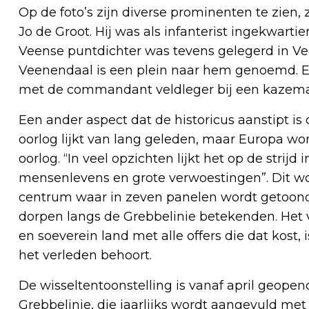
Op de foto’s zijn diverse prominenten te zien
Jo de Groot. Hij was als infanterist ingekwarti
Veense puntdichter was tevens gelegerd in Vee
Veenendaal is een plein naar hem genoemd. 
met de commandant veldleger bij een kazema
Een ander aspect dat de historicus aanstipt is 
oorlog lijkt van lang geleden, maar Europa w
oorlog. “In veel opzichten lijkt het op de stri
mensenlevens en grote verwoestingen”. Dit wor
centrum waar in zeven panelen wordt getoond 
dorpen langs de Grebbelinie betekenden. Het v
en soeverein land met alle offers die dat kost, 
het verleden behoort.
De wisseltentoonstelling is vanaf april geopen
Grebbelinie, die jaarlijks wordt aangevuld met