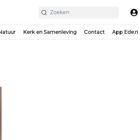
Natuur
Kerk en Samenleving
Contact
App Ede.ni