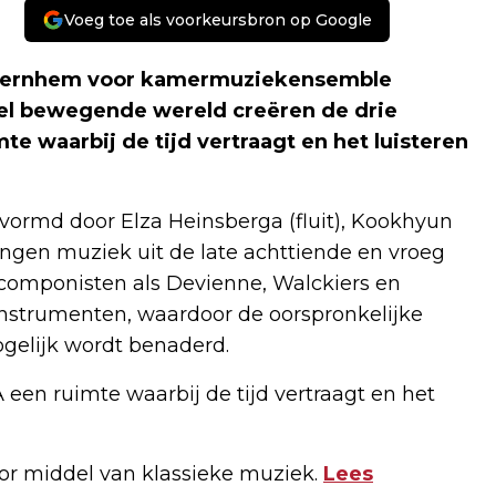
Voeg toe als voorkeursbron op Google
s kernhem voor kamermuziekensemble
el bewegende wereld creëren de drie
te waarbij de tijd vertraagt ​​en het luisteren
md door Elza Heinsberga (fluit), Kookhyun
engen muziek uit de late achttiende en vroeg
omponisten als Devienne, Walckiers en
nstrumenten, waardoor de oorspronkelijke
mogelijk wordt benaderd.
n ruimte waarbij de tijd vertraagt ​​en het
or middel van klassieke muziek.
Lees