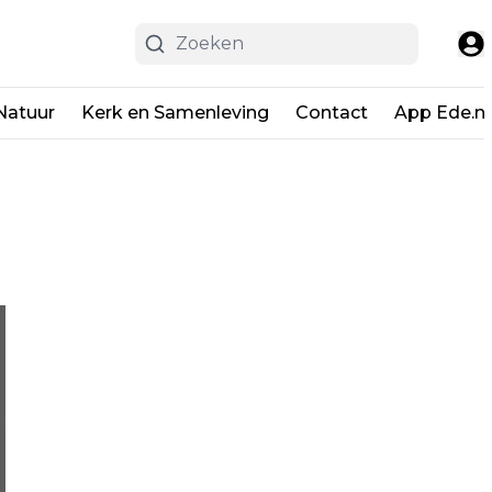
Natuur
Kerk en Samenleving
Contact
App Ede.ni