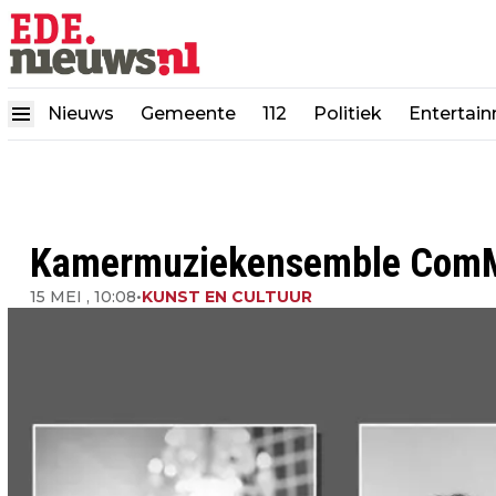
Nieuws
Gemeente
112
Politiek
Entertai
Kamermuziekensemble ComM
15 MEI , 10:08
•
KUNST EN CULTUUR