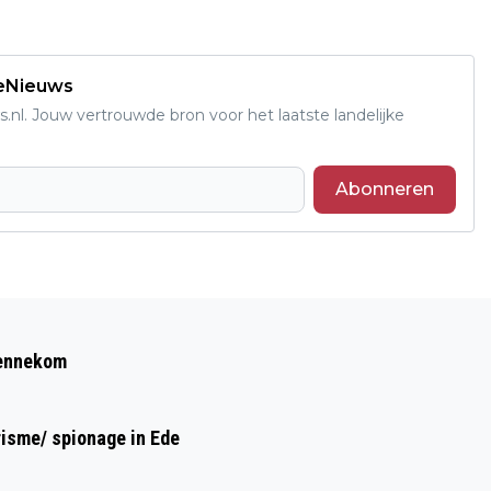
deNieuws
s.nl. Jouw vertrouwde bron voor het laatste landelijke
Abonneren
Volgend artikel
LEKKER VOORJAARSWEER: WAT DOET
Bennekom
DIT MET DE NATUUR OP DE EDESE
HEIDE?
risme/ spionage in Ede