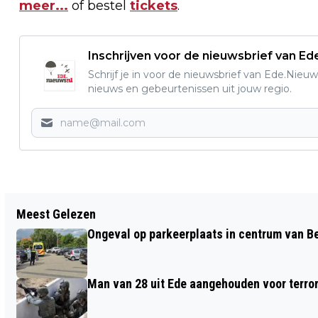
meer...
of bestel
tickets
.
Inschrijven voor de nieuwsbrief van E
Schrijf je in voor de nieuwsbrief van Ede.Nieuw
nieuws en gebeurtenissen uit jouw regio.
Vorig artikel
Meest Gelezen
A12: GROOT ONDERHOUD TUSSEN
Ongeval op parkeerplaats in centrum van 
UTRECHT EN VEENENDAAL
Man van 28 uit Ede aangehouden voor terro