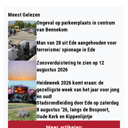
Vorig artikel
Volgend artikel
EDESE KIMBERLEY BOS ‘ZEVENDE
Meest Gelezen
HUISARTSENPOSTEN GELDERLAND
PLAATS WORLD CUP SKELETON IN
Ongeval op parkeerplaats in centrum
REDELIJK GOED BEREIKBAAR
PARK CITY AMERIKA’
van Bennekom
Man van 28 uit Ede aangehouden voor
terrorisme/ spionage in Ede
Zonsverduistering te zien op 12
augustus 2026
Heideweek 2026 komt eraan: de
gezelligste week van het jaar voor jong
én oud!
Stadsrondleiding door Ede op zaterdag
8 augustus ’26, langs de Bospoort,
Oude Kerk en Kippenlijntje
Meer artikelen