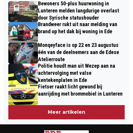
VOORJAARSVAKANTIE DOOR HET
Bewoners 50-plus huurwoning in
DUIDELIJKHEID OP 26 FEBRUARI IN
STADS CENTRUM VAN EDE MET
Lunteren melden langdurige overlast
CULTURA
door Syrische statushouder
STICHTING RECREATIE VELUWE-
Brandweer rukt uit naar melding van
VALLEI
brand op het dak bij woning in Ede
Monqeyface is op 22 en 23 augustus
één van de deelnemers aan de Edese
Atelierroute
Politie houdt man uit Wezep aan na
achtervolging met valse
kentekenplaten in Ede
Fietser raakt licht gewond bij
aanrijding met brommobiel in Lunteren
Meer artikelen