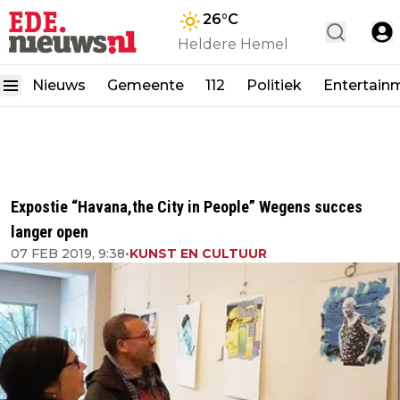
26
°C
Heldere Hemel
Nieuws
Gemeente
112
Politiek
Entertain
Expostie “Havana,the City in People” Wegens succes
langer open
07 FEB 2019, 9:38
•
KUNST EN CULTUUR