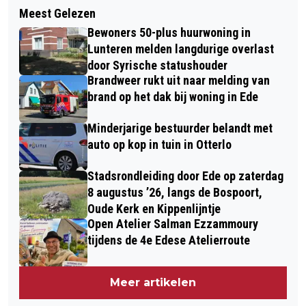
DADER VLUCHT NA GEWAPENDE
Meest Gelezen
MICHAEL DE VRIES NATUURVIDEO -
OVERVAL OP ALDI AAN DE
Bewoners 50-plus huurwoning in
EEKHOORN MAAKT HAAR NEST
PARKWEIDE IN EDE
Lunteren melden langdurige overlast
door Syrische statushouder
Brandweer rukt uit naar melding van
brand op het dak bij woning in Ede
Minderjarige bestuurder belandt met
auto op kop in tuin in Otterlo
Stadsrondleiding door Ede op zaterdag
8 augustus ’26, langs de Bospoort,
Oude Kerk en Kippenlijntje
Open Atelier Salman Ezzammoury
tijdens de 4e Edese Atelierroute
Meer artikelen