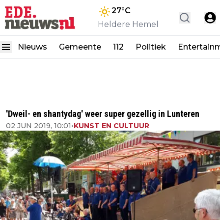
27
°C
Heldere Hemel
Nieuws
Gemeente
112
Politiek
Entertain
'Dweil- en shantydag' weer super gezellig in Lunteren
02 JUN 2019, 10:01
•
KUNST EN CULTUUR