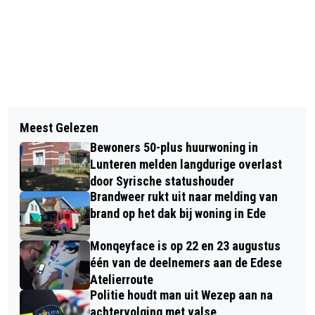
Vorig artikel
Volgend artikel
IN HET WEEKEND GEEN TREINEN
Meest Gelezen
STEEKINCIDENT OF
TUSSEN EDE-WAGENINGEN EN
Bewoners 50-plus huurwoning in
GEWELDSINCIDENT IN EDE:
STATION ARNHEM – HIERVOOR ZIJN
Lunteren melden langdurige overlast
BLOEDSPOOR AANGETROFFEN IN
door Syrische statushouder
BUSSEN INGEZET
Brandweer rukt uit naar melding van
WINKELSTRAAT
brand op het dak bij woning in Ede
Monqeyface is op 22 en 23 augustus
één van de deelnemers aan de Edese
Atelierroute
Politie houdt man uit Wezep aan na
achtervolging met valse