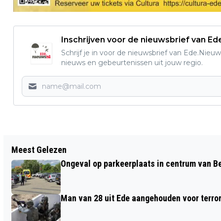
Inschrijven voor de nieuwsbrief van E
Schrijf je in voor de nieuwsbrief van Ede.Nieuw
nieuws en gebeurtenissen uit jouw regio.
Vorig artikel
Meest Gelezen
POLITIE- IDENTITEIT VAN 74 VAN DE
Ongeval op parkeerplaats in centrum van 
100 VERDACHTEN VAN OPLICHTING
BEKEND
Man van 28 uit Ede aangehouden voor terro