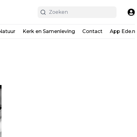
Natuur
Kerk en Samenleving
Contact
App Ede.ni