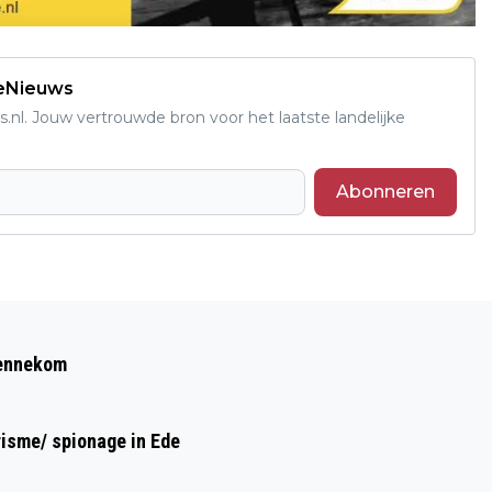
deNieuws
s.nl. Jouw vertrouwde bron voor het laatste landelijke
Abonneren
Volgend artikel
ONGEVAL MET TWEE AUTO’S OP
Bennekom
SPOORWEGOVERGANG EDE - LUNTEREN
risme/ spionage in Ede