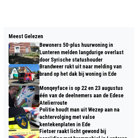
Vorig artikel
Volgend artikel
SCOOTERRIJDER GEWOND BIJ
Meest Gelezen
ZORGBOERDERIJ KLEIN ESSEN GAAT
BOTSING MET PERSONENAUTO OP
Bewoners 50-plus huurwoning in
UITBREIDEN - EEN BERICHT VAN ROND
KRUISING IN BUITENGEBIED VAN
Lunteren melden langdurige overlast
DE TOREN
door Syrische statushouder
LUNTEREN
Brandweer rukt uit naar melding van
brand op het dak bij woning in Ede
Monqeyface is op 22 en 23 augustus
één van de deelnemers aan de Edese
Atelierroute
Politie houdt man uit Wezep aan na
achtervolging met valse
kentekenplaten in Ede
Fietser raakt licht gewond bij