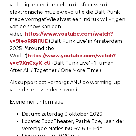
volledig onderdompelt in de sfeer van de
elektronische muziekrevolutie die Daft Punk
mede vormgaf.Wie alvast een indruk wil krijgen
van de show kan een
video:
https://www.youtube.com/watch?
v=9IeoRRRi1UE
(Daft Funk Live' in Amsterdam
2025 -'Around the
World')
https://www.youtube.com/watch?
v=e7XnCxyX-cU
(Daft Funk Live' - 'Human
After All / Together / One More Time')
Als support act verzorgt ANU de warming-up
voor deze bijzondere avond.
Evenementinformatie
Datum: zaterdag 3 oktober 2026
Locatie: ExpoTheater, Pathé Ede, Laan der
Verenigde Naties 150, 6716 JE Ede
Deuren open: 19.00 uur