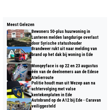
Vorig artikel
Volgend artikel
CONCERT THE FOUR FLOWERSONGS IN
Meest Gelezen
SCHADE EN GEWONDE NA
HUIS KERNHEM
Bewoners 50-plus huurwoning in
AANRIJDING IN EDE
Lunteren melden langdurige overlast
door Syrische statushouder
Brandweer rukt uit naar melding van
brand op het dak bij woning in Ede
Monqeyface is op 22 en 23 augustus
één van de deelnemers aan de Edese
Atelierroute
Politie houdt man uit Wezep aan na
achtervolging met valse
kentekenplaten in Ede
Autobrand op de A12 bij Ede - Caravan
veiliggesteld