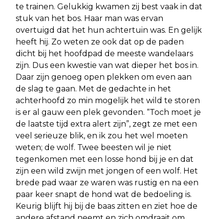
te trainen. Gelukkig kwamen zij best vaak in dat
stuk van het bos. Haar man was ervan
overtuigd dat het hun achtertuin was. En gelijk
heeft hij. Zo weten ze ook dat op de paden
dicht bij het hoofdpad de meeste wandelaars
zijn. Dus een kwestie van wat dieper het bos in.
Daar zijn genoeg open plekken om even aan
de slag te gaan. Met de gedachte in het
achterhoofd zo min mogelijk het wild te storen
is er al gauw een plek gevonden. “Toch moet je
de laatste tijd extra alert zijn”, zegt ze met een
veel serieuze blik, en ik zou het wel moeten
weten; de wolf. Twee beesten wil je niet
tegenkomen met een losse hond bij je en dat
zijn een wild zwijn met jongen of een wolf. Het
brede pad waar ze waren was rustig en na een
paar keer snapt de hond wat de bedoeling is.
Keurig blijft hij bij de baas zitten en ziet hoe de
andere afstand neemt en zich omdraait om