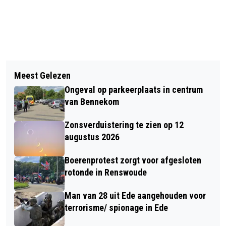
Vorig artikel
Volgend artikel
BUSSEN OP DE VELUWE VALLEN UIT
Meest Gelezen
OPNIEUW TREINUITVAL DOOR TEKORT
DOOR PERSONEELSTEKORT BIJ
Ongeval op parkeerplaats in centrum
AAN VERKEERSLEIDERS PRORAIL
VERVOERDER
van Bennekom
Zonsverduistering te zien op 12
augustus 2026
Boerenprotest zorgt voor afgesloten
rotonde in Renswoude
Man van 28 uit Ede aangehouden voor
terrorisme/ spionage in Ede