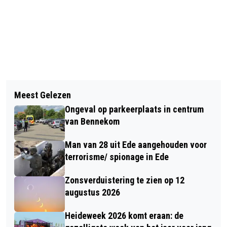
Vorig artikel
Volgend artikel
VEEL BESPARINGEN DOOR
Meest Gelezen
ACTIE EDE.NIEUWS.NL 'STEUN DE
AANPASSING MENU IN RESTAURANTS
Ongeval op parkeerplaats in centrum
LOKALE ONDERNEMER' - MARRIKA’S
van Bennekom
BLOEM & STIJL IN EDE
Man van 28 uit Ede aangehouden voor
terrorisme/ spionage in Ede
Zonsverduistering te zien op 12
augustus 2026
Heideweek 2026 komt eraan: de