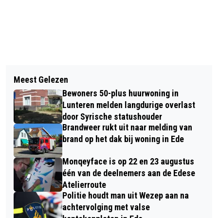
Vorig artikel
Volgend artikel
BRAND IN BOSPERCEEL BIJ
Meest Gelezen
90 KILOMETER LANG NETWERKEN OP
RECREATIEPARK IN BENNEKOM
Bewoners 50-plus huurwoning in
DE TWEEWIELER
Lunteren melden langdurige overlast
door Syrische statushouder
Brandweer rukt uit naar melding van
brand op het dak bij woning in Ede
Monqeyface is op 22 en 23 augustus
één van de deelnemers aan de Edese
Atelierroute
Politie houdt man uit Wezep aan na
achtervolging met valse