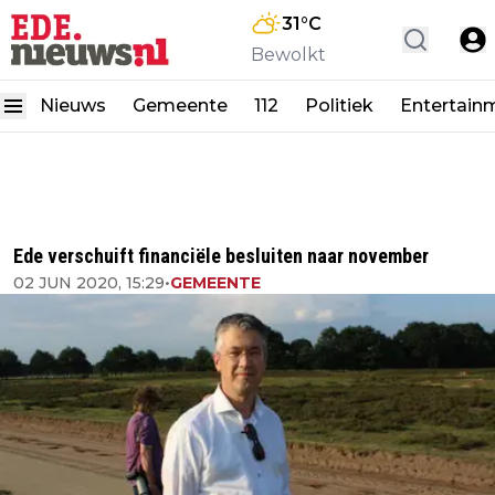
31
°C
Bewolkt
Nieuws
Gemeente
112
Politiek
Entertain
Ede verschuift financiële besluiten naar november
02 JUN 2020, 15:29
•
GEMEENTE