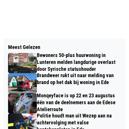
Vorig artikel
Volgend artikel
ARTHUR VAN ZANTEN BENOEMD TOT
Meest Gelezen
DODENTAL CORONAVIRUS IN
BUITENGEWOON HOOGLERAAR
Bewoners 50-plus huurwoning in
NEDERLAND STIJGT MET 5 TOT 5967
Lunteren melden langdurige overlast
door Syrische statushouder
Brandweer rukt uit naar melding van
brand op het dak bij woning in Ede
Monqeyface is op 22 en 23 augustus
één van de deelnemers aan de Edese
Atelierroute
Politie houdt man uit Wezep aan na
achtervolging met valse