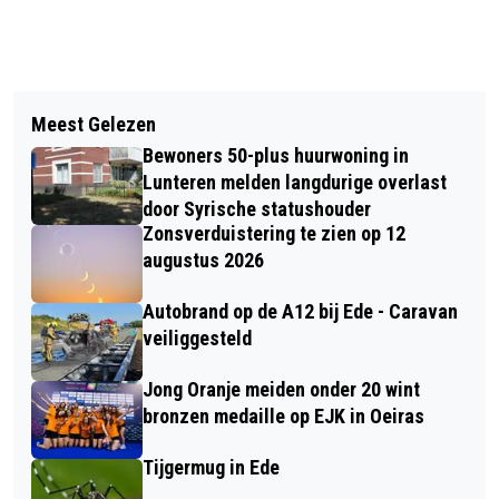
Vorig artikel
Volgend artikel
FOUTE INFORMATIE VOOR TEKST OP
Meest Gelezen
PEACE OF MIND - EDWARD REEKERS
NIEUW INDISCH MONUMENT IN EDE
Bewoners 50-plus huurwoning in
AND MELODY REEKERS
Lunteren melden langdurige overlast
door Syrische statushouder
Zonsverduistering te zien op 12
augustus 2026
Autobrand op de A12 bij Ede - Caravan
veiliggesteld
Jong Oranje meiden onder 20 wint
bronzen medaille op EJK in Oeiras
Tijgermug in Ede