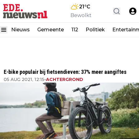
21
°C
Bewolkt
Nieuws
Gemeente
112
Politiek
Entertain
E-bike populair bij fietsendieven: 37% meer aangiftes
05 AUG 2021, 12:15
•
ACHTERGROND